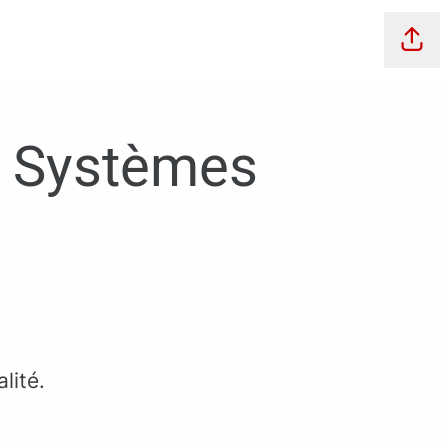
Part
r Systèmes
lité.